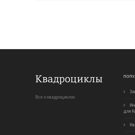
ПОПУ
За
Все о квадроциклах
Ин
для 
Кв