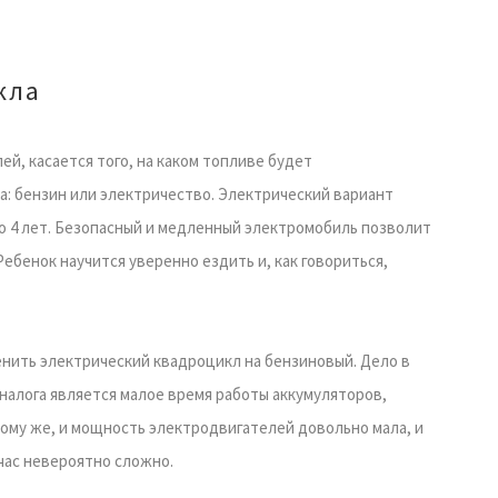
кла
й, касается того, на каком топливе будет
а: бензин или электричество. Электрический вариант
о 4 лет. Безопасный и медленный электромобиль позволит
ебенок научится уверенно ездить и, как говориться,
енить электрический квадроцикл на бензиновый. Дело в
налога является малое время работы аккумуляторов,
 тому же, и мощность электродвигателей довольно мала, и
час невероятно сложно.