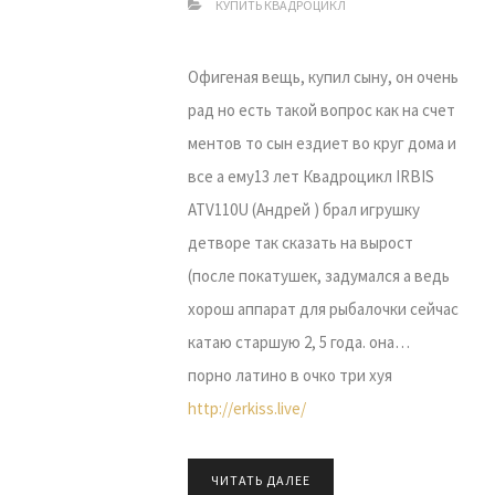
КУПИТЬ КВАДРОЦИКЛ
Офигеная вещь, купил сыну, он очень
рад но есть такой вопрос как на счет
ментов то сын ездиет во круг дома и
все а ему13 лет Квадроцикл IRBIS
ATV110U (Андрей ) брал игрушку
детворе так сказать на вырост
(после покатушек, задумался а ведь
хорош аппарат для рыбалочки сейчас
катаю старшую 2, 5 года. она…
порно латино в очко три хуя
http://erkiss.live/
ЧИТАТЬ ДАЛЕЕ