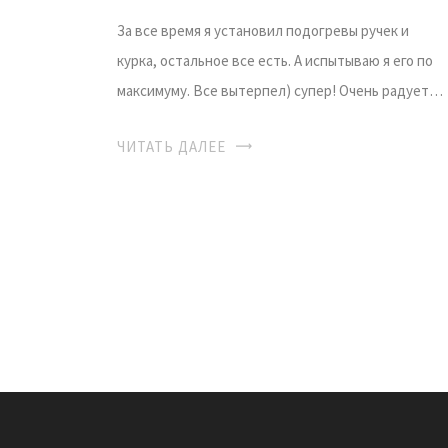
За все время я установил подогревы ручек и
курка, остальное все есть. А испытываю я его по
максимуму. Все вытерпел) супер! Очень радует…
ЧИТАТЬ ДАЛЕЕ