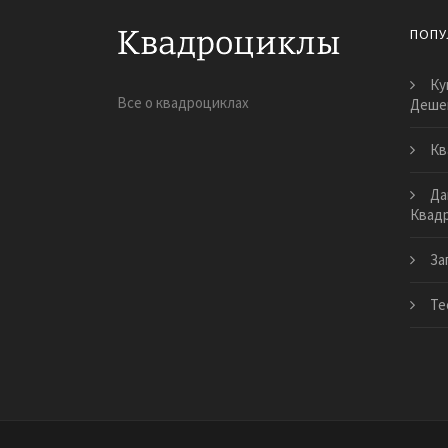
ПОПУ
Ку
Все о квадроциклах
Деше
Кв
Да
Квад
За
Те