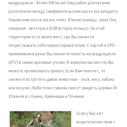
квадроцикле - более 500 кв.км! Наш район для катания
расположен между Симферопольским шоссе (на западе) и
Каширским шоссе (на востоке). Южная граница - река Ока,
северная - автотраса А108 (второе кольцо). На этой
территории есть много мест, где Вы сможете
почувствавать себя первооткрывателем. С картой и GPS-
приемником в руках Вы сможете попасть на квадроцикле
(ATV) в самые красивые уголки. В живописных местах Вы
можете организовать привал. Если Вам повезет, то
сможете встретить диких животных - лося, лису, кабана
или косулю. Любители старины смогут увидеть церкви 18-
19 веков в с.Енино, Каменищи и Починки.
Если у Вас нет
водительских прав с