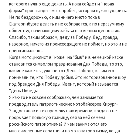
которого нужно еще дожить. А пока сойдет и "новая
форма" пропаганды - мотопробег, которым нужно ударить.
Не по бездорожью, с ним ничего никто пока в
Екатеринбурге делать и не собирается, а по неразумному
обществу, начинающему забывать о вечных ценностях.
Спасибо, таким образом, деду за Победу. Дед, правда,
наверное, ничего из происходящего не поймет, но это и не
принципиально...
Когда мотоциклист в "коже" на "бмв" и в немецкой каске
становится символом празднования Дня Победы, то это,
как мне кажется, уже не тот День Победы, каким его
понимали те, кто Победу добыл. Это моторизованное шоу
под брендом Дня Победы. Ивент, который называется
"День Победы".
Я как-то не совсем соображаю, чем занимается
предводитель патриотических мотобайкеров Хирург-
Залдостанов в тех промежутках времени, когда он не
прорывает польскую границу, сея за ней семена
российского патриотизма? И чем занимаются его
многочисленные соратники по мотопатриотизму, когда