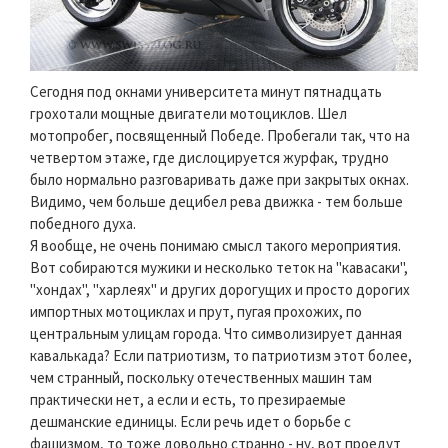
Сегодня под окнами университета минут пятнадцать
грохотали мощные двигатели мотоциклов. Шел
мотопробег, посвященный Победе. Пробегали так, что на
четвертом этаже, где дислоцируется журфак, трудно
было нормально разговаривать даже при закрытых окнах.
Видимо, чем больше децибел рева движка - тем больше
победного духа.
Я вообще, не очень понимаю смысл такого мероприятия.
Вот собираются мужики и несколько теток на "кавасаки",
"хондах", "харлеях" и других дорогущих и просто дорогих
импортных мотоциклах и прут, пугая прохожих, по
центральным улицам города. Что символизирует данная
кавалькада? Если патриотизм, то патриотизм этот более,
чем странный, поскольку отечественных машин там
практически нет, а если и есть, то презираемые
дешманские единицы. Если речь идет о борьбе с
фашизмом, то тоже довольно странно - ну, вот проедут