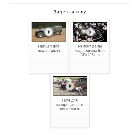
Видео на тему
Прицеп для
Ремонт рамы
квадроцикла
квадроцикла Irbis
ATV125Um
Плуг для
квадроцикла от
atv-armor.ru