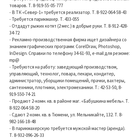
товаров. Т. 8-919-55-05-777
- В ТК «Север-1» требуется реализатор. Т. 8-922-064-58-43
- Требуется парикмахер. Т. 433-055
- Отдадут рыжих котят (2 мес.) в добрые руки. Т. 8-912-428-
34-72
- Рекламно-производственная фирма ищет дизайнера со
знанием графических программ: СorelDraw, Photoshop,
InDesign. Справки по телефону 34-61-93, e-mail для резюме:
mp@
- Требуются на работу: заведующий производством,
управляющий, технолог, повара, пекари, кондитер,
администратор, уборщики помещений, прачки, вахтеры,
сантехники, плотники, электромеханики. Т.: 42-53-50, 8-
919-550-74-21
- Продают 2-комн. кв. в районе маг. «Бабушкина мебель». Т.
8-922-064-58-20
- Сдают 2-комн. кв. в Тюмени, ул. Мельникайте, 132. Т. 8-
982-166-18-48
- В парикмахерскую требуется мужской мастер (аренда).
Т. 8-932-096-26-33