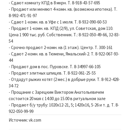
- Сдают комнату КПД в 8 мкрн. Т. 8-918-43-57-695
- Продают или меняют 4-комн. кв. (возможна ипотека). Т.
8-992-471-91-97
- Сдают 1-комн. кв. в Уфе с 1 июля. Т. 8-932-090-60-53
- Продают 1-комн. кв. КПД (2/9), ул. Советская, дом 110.
Цена 1 900 тыс. руб. Собственник. Т.: 8-922-050-49-66, 32-83-
54
- Срочно продают 2-комн. кв (1 этаж). Центр. Т. 300-161
- Сдают 2-комн. кв. в Тюмени, Ямальский-2. Т. 8-922-067-93-
44
- Продают дом в пос. Пуровске. Т. 8-34997-66-105
- Продают элитных шпицев. Т. 8-922-061-25-55
- Отдадут рыжих котят (2 мес.) в добрые руки. Т. 8-912-428-
34-72
- Прощание с Зарецким Виктором Анатольевичем
состоится 20 мая с 14.00 до 15.00 в ритуальном зале
- Продают б/у трубу: 1020x12-21, 5; 1420x16, 5-26 и т. д. Т. 8-
922-050-99-99
Источник: vk.com