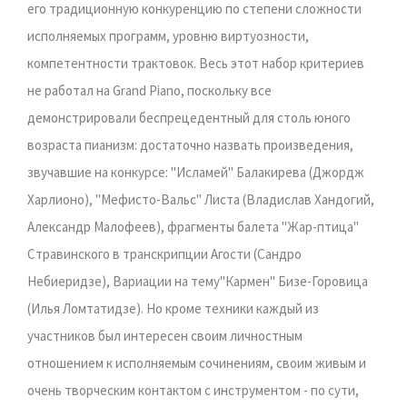
его традиционную конкуренцию по степени сложности
исполняемых программ, уровню виртуозности,
компетентности трактовок. Весь этот набор критериев
не работал на Grand Рiano, поскольку все
демонстрировали беспрецедентный для столь юного
возраста пианизм: достаточно назвать произведения,
звучавшие на конкурсе: "Исламей" Балакирева (Джордж
Харлионо), "Мефисто-Вальс" Листа (Владислав Хандогий,
Александр Малофеев), фрагменты балета "Жар-птица"
Стравинского в транскрипции Агости (Сандро
Небиеридзе), Вариации на тему"Кармен" Бизе-Горовица
(Илья Ломтатидзе). Но кроме техники каждый из
участников был интересен своим личностным
отношением к исполняемым сочинениям, своим живым и
очень творческим контактом с инструментом - по сути,