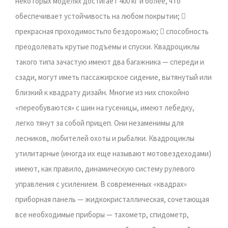
некоторых моделях достигает 400 кг и более, что
обеспечивает устойчивость на любом покрытии; 
прекрасная проходимостьпо бездорожью;  способность
преодолевать крутые подъемы и спуски. Квадроциклы
такого типа зачастую имеют два багажника — спереди и
сзади, могут иметь пассажирское сидение, вытянутый или
близкий к квадрату дизайн. Многие из них спокойно
«переобуваются» с шин на гусеницы, имеют лебедку,
легко тянут за собой прицеп. Они незаменимы для
лесников, любителей охоты и рыбалки. Квадроциклы
утилитарные (иногда их еще называют мотовездеходами)
имеют, как правило, динамическую систему рулевого
управления с усилением. В современных «квадрах»
приборная панель — жидкокристаллическая, сочетающая
все необходимые приборы — тахометр, спидометр,