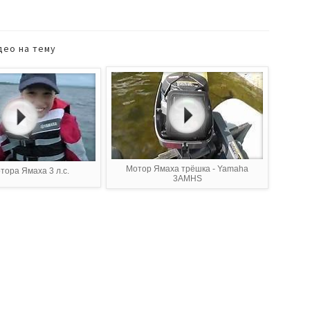
део на тему
Мотор Ямаха трёшка - Yamaha
тора Ямаха 3 л.с.
3AMHS