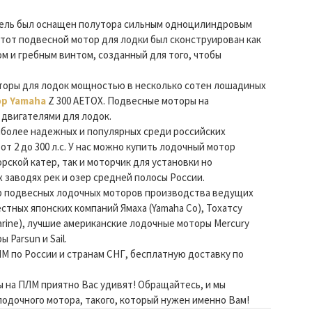
ель был оснащен полутора сильным одноцилиндровым
тот подвесной мотор для лодки был сконструирован как
м и гребным винтом, созданный для того, чтобы
торы для лодок мощностью в несколько сотен лошадиных
р Yamaha
Z 300 AETOX. Подвесные моторы на
двигателями для лодок.
иболее надежных и популярных среди российских
2 до 300 л.с. У нас можно купить лодочный мотор
ской катер, так и моторчик для установки но
 заводях рек и озер средней полосы России.
р подвесных лодочных моторов производства ведущих
тных японских компаний Ямаха (Yamaha Co), Тохатсу
 Marine), лучшие американские лодочные моторы Mercury
Parsun и Sail.
М по России и странам СНГ, бесплатную доставку по
ы на ПЛМ приятно Вас удивят! Обращайтесь, и мы
одочного мотора, такого, который нужен именно Вам!