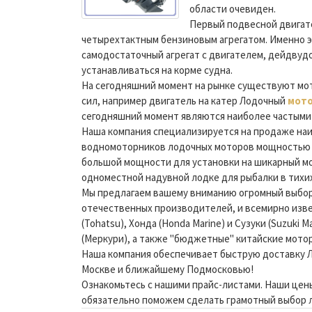
области очевиден.
Первый подвесной двигат
четырехтактным бензиновым агрегатом. Именно э
самодостаточный агрегат с двигателем, дейдвудо
устанавливаться на корме судна.
На сегодняшний момент на рынке существуют мо
сил, например двигатель на катер Лодочный
мото
сегодняшний момент являются наиболее частыми 
Наша компания специализируется на продаже на
водномоторников лодочных моторов мощностью от 
большой мощности для установки на шикарный мор
одноместной надувной лодке для рыбалки в тихих
Мы предлагаем вашему вниманию огромный выбо
отечественных производителей, и всемирно извес
(Tohatsu), Хонда (Honda Marine) и Сузуки (Suzuki
(Меркури), а также "бюджетные" китайские моторы 
Наша компания обеспечивает быструю доставку Л
Москве и ближайшему Подмосковью!
Ознакомьтесь с нашими прайс-листами. Наши цен
обязательно поможем сделать грамотный выбор л