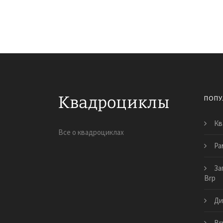
ПОПУ
Кв
Все о квадроциклах
Ра
За
Brp
Ди
Br