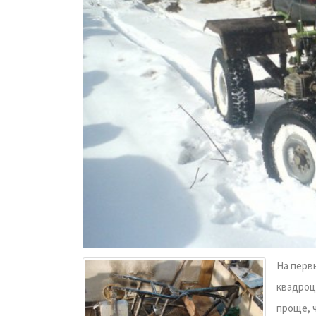
На перв
квадроци
проще, 