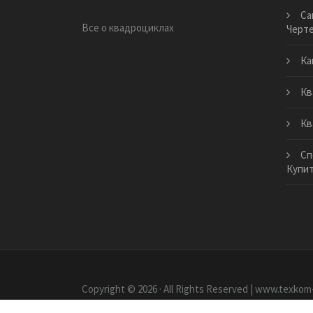
Са
Все о квадроциклах
Черт
Ка
Кв
Кв
Сп
Купи
Copyright © 2026 · All Rights Reserved | www.texkom