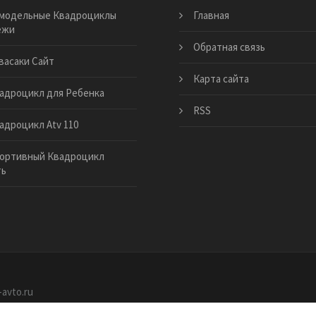
модельные Квадроциклы
Главная
ежи
Обратная связь
васаки Сайт
Карта сайта
адроцикл для Ребенка
RSS
адроцикл Atv 110
ортивный Квадроцикл
ть
-avto.ru