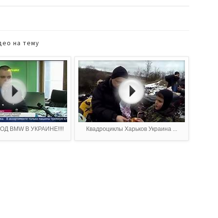
део на тему
Д BMW В УКРАИНЕ!!!!
Квадроциклы Харьков Украина ...