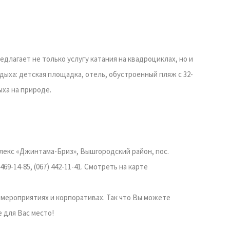
длагает не только услугу катания на квадроциклах, но и
ыха: детская площадка, отель, обустроенный пляж с 32-
ха на природе.
лекс «Джинтама-Бриз», Вышгородский район, пос.
69-14-85, (067) 442-11-41. Смотреть на карте
х мероприятиях и корпоративах. Так что Вы можете
 для Вас место!