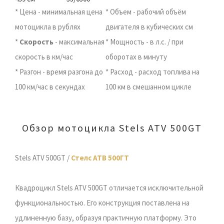
* Цена - минимальная цена
* Объем - рабочий объём
мотоцикла в рублях
двигателя в кубических см
*
Скорость
- максимальная
* Мощность - в л.c. / при
скорость в км/час
оборотах в минуту
* Разгон - время разгона до
* Расход - расход топлива на
100 км/час в секундах
100 км в смешанном цикле
Обзор мотоцикла Stels ATV 500GT
Stels ATV 500GT /
Стелс АТВ 500ГТ
Квадроцикл Stels ATV 500GT отличается исключительной
функциональностью. Его конструкция поставлена на
удлиненную базу, образуя практичную платформу. Это