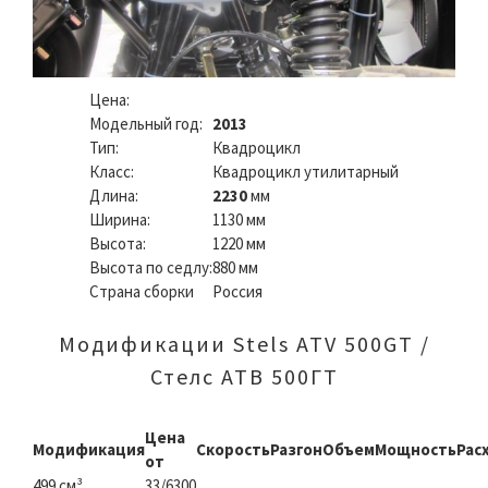
Цена:
Модельный год:
2013
Тип:
Квадроцикл
Класс:
Квадроцикл утилитарный
Длина:
2230
мм
Ширина:
1130 мм
Высота:
1220 мм
Высота по седлу:
880 мм
Страна сборки
Россия
Модификации Stels ATV 500GT /
Стелс АТВ 500ГТ
Цена
Модификация
Скорость
Разгон
Объем
Мощность
Рас
от
499 см³
33/6300